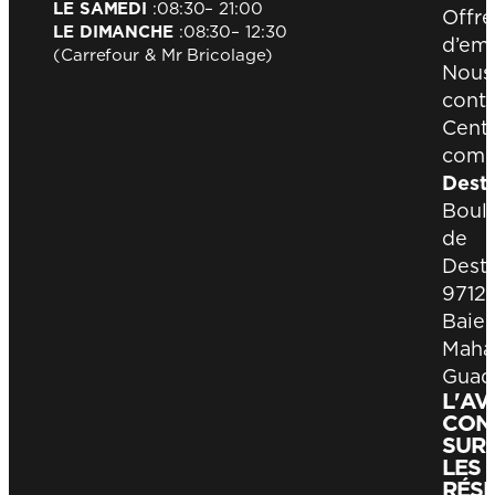
LE SAMEDI
:
08:30
– 21:00
Offre
LE DIMANCHE
:
08:30
– 12:30
d’emp
(Carrefour & Mr Bricolage)
Nous
conta
Cent
comm
Dest
Boul
de
Destr
9712
Baie-
Maha
Guad
L'A
CON
SUR
LES
RÉS