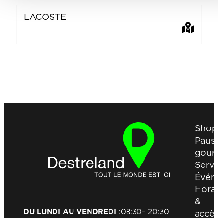
LACOSTE
V
Shop
Paus
gour
Servi
Évén
Horai
&
DU LUNDI AU VENDREDI
:
08:30
– 20:30
accè