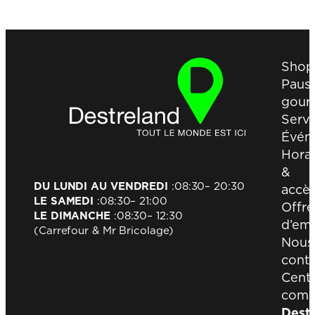
Shop
Paus
gour
Servi
Évén
Horai
&
DU LUNDI AU VENDREDI
:
08:30
– 20:30
accè
LE SAMEDI
:
08:30
– 21:00
Offre
LE DIMANCHE
:
08:30
– 12:30
d’emp
(Carrefour & Mr Bricolage)
Nous
conta
Cent
comm
Dest