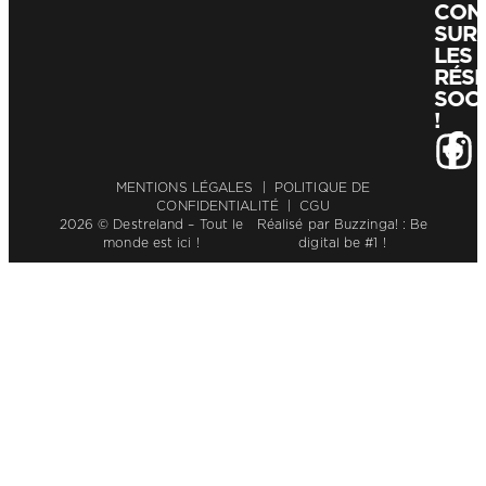
CON
SUR
LES
RÉS
SOC
!
MENTIONS LÉGALES
|
POLITIQUE DE
CONFIDENTIALITÉ
|
CGU
2026 © Destreland – Tout le
Réalisé par
Buzzinga! : Be
monde est ici !
digital be #1 !