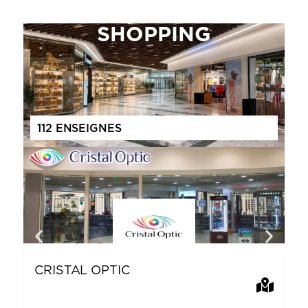
SHOPPING
112 ENSEIGNES
CRISTAL OPTIC
C