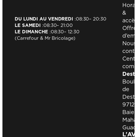
Horai
&
DU LUNDI AU VENDREDI
:
08:30
– 20:30
accè
LE SAMEDI
:
08:30
– 21:00
Offre
LE DIMANCHE
:
08:30
– 12:30
d’emp
(Carrefour & Mr Bricolage)
Nous
conta
Cent
comm
Dest
Boul
de
Destr
9712
Baie-
Maha
Guad
L'A