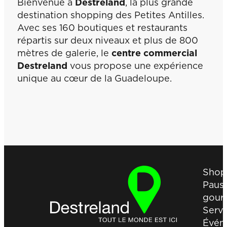
Bienvenue à
Destreland
, la plus grande
destination shopping des Petites Antilles.
Avec ses 160 boutiques et restaurants
répartis sur deux niveaux et plus de 800
mètres de galerie, le
centre commercial
Destreland
vous propose une expérience
unique au cœur de la Guadeloupe.
Plan
interactif
Shop
Paus
gour
Servi
Évén