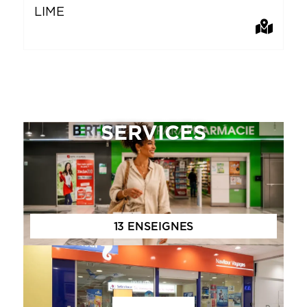
LIME
C
SERVICES
13 ENSEIGNES