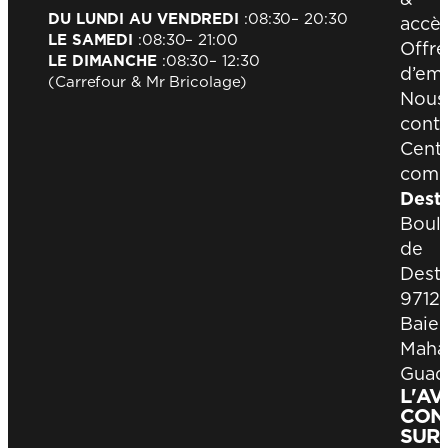
DU LUNDI AU VENDREDI
:
08:30
– 20:30
accè
LE SAMEDI
:
08:30
– 21:00
Offre
LE DIMANCHE
:
08:30
– 12:30
d’emp
(Carrefour & Mr Bricolage)
Nous
conta
Cent
comm
Dest
Boul
de
Destr
9712
Baie-
Maha
Guad
L'A
CON
SUR